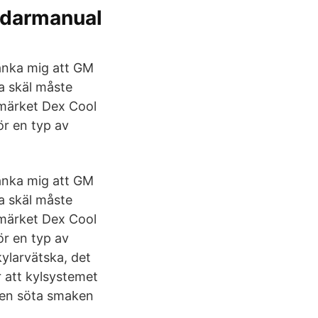
darmanual
änka mig att GM
ka skäl måste
 märket Dex Cool
ör en typ av
änka mig att GM
ka skäl måste
 märket Dex Cool
ör en typ av
kylarvätska, det
r att kylsystemet
, den söta smaken