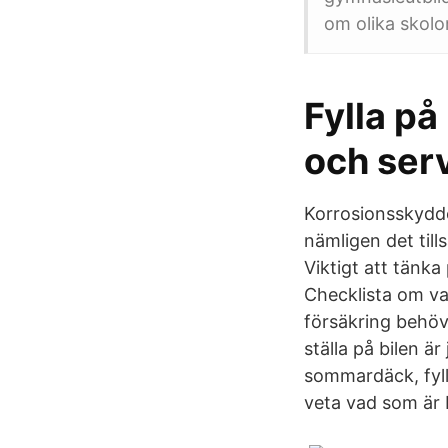
om olika skolo
Fylla p
och ser
Korrosionsskyddet
nämligen det til
Viktigt att tänka
Checklista om vad
försäkring behöve
ställa på bilen ä
sommardäck, fylla
veta vad som är 