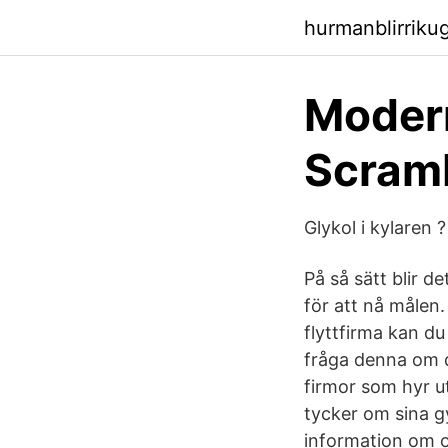
hurmanblirriku
Modern
Scram
Glykol i kylaren
På så sätt blir d
för att nå målen.
flyttfirma kan du
fråga denna om d
firmor som hyr ut
tycker om sina g
information om ol