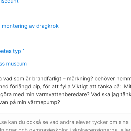
discount
id montering av dragkrok
betes typ 1
ess museum
a vad som är brandfarligt – märkning? behöver hem
med förlängd pip, för att fylla Viktigt att tänka på:. M
ag göra med min varmvattenberedare? Vad ska jag tänk
rvan på min värmepump?
se kan du också se vad andra elever tycker om sina
ningar och gymnasieskolor i skolrecensionerna, eller