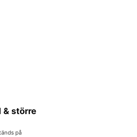
 & större
 tänds på