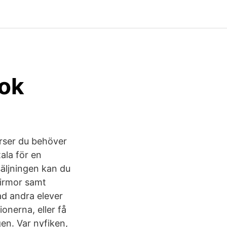
ok
surser du behöver
ala för en
säljningen kan du
firmor samt
ad andra elever
onerna, eller få
en. Var nyfiken,