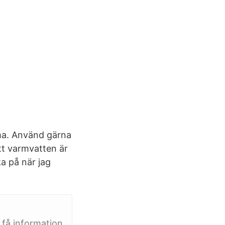
ma. Använd gärna
itt varmvatten är
a på när jag
 få information