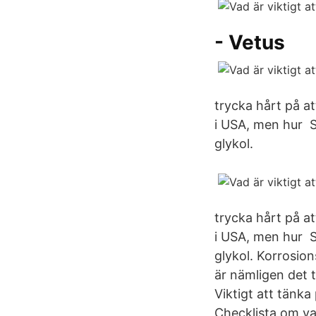
- Vetus
trycka hårt på a
i USA, men hur Så
glykol.
trycka hårt på a
i USA, men hur Så
glykol. Korrosion
är nämligen det 
Viktigt att tänka
Checklista om vad